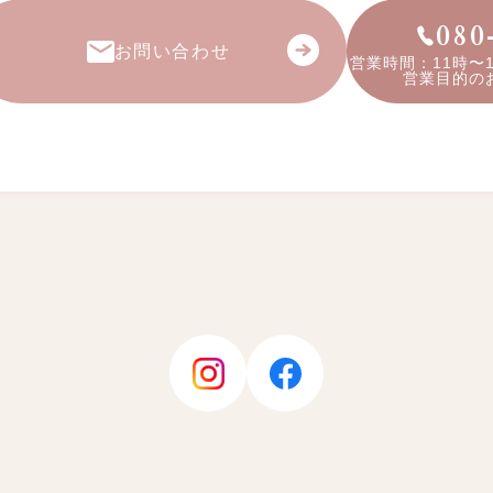
080
お問い合わせ
営業時間：11時
営業目的の