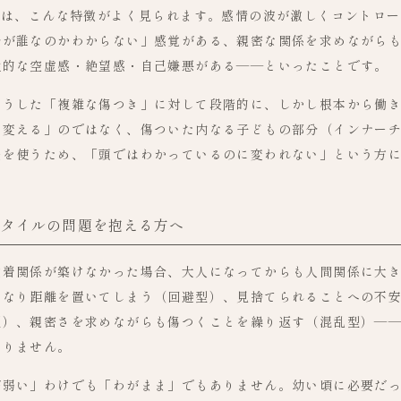
には、こんな特徴がよく見られます。感情の波が激しくコントロ
分が誰なのかわからない」感覚がある、親密な関係を求めながら
性的な空虚感・絶望感・自己嫌悪がある——といったことです。
こうした「複雑な傷つき」に対して段階的に、しかし根本から働
を変える」のではなく、傷ついた内なる子どもの部分（インナー
法を使うため、「頭ではわかっているのに変われない」という方
スタイルの問題を抱える方へ
愛着関係が築けなかった場合、大人になってからも人間関係に大
くなり距離を置いてしまう（回避型）、見捨てられることへの不
型）、親密さを求めながらも傷つくことを繰り返す（混乱型）—
ありません。
が弱い」わけでも「わがまま」でもありません。幼い頃に必要だ