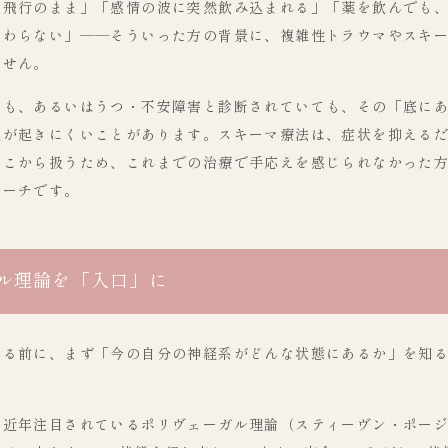
空飛行のまま」「感情の波に突然飲み込まれる」「薬を飲んでも
変わらない」——そういった方の背景に、複雑性トラウマやスキ
ません。
ても、あるいはうつ・不安障害と診断されていても、その「底に
化が起きにくいことがあります。スキーマ療法は、症状を抑える
っこから扱うため、これまでの治療で手応えを感じられなかった
ローチです。
ル理論を「入口」に
める前に、まず「今の自分の神経系がどんな状態にあるか」を知
、近年注目されているポリヴェーガル理論（スティーヴン・ポー