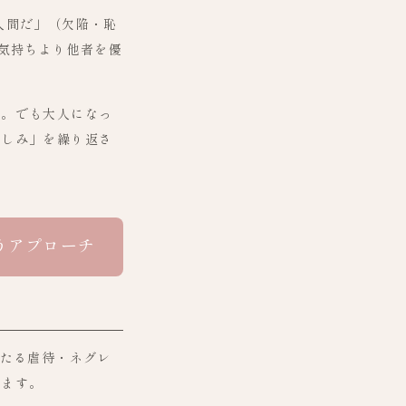
人間だ」（欠陥・恥
の気持ちより他者を優
た。でも大人になっ
苦しみ」を繰り返さ
うアプローチ
わたる虐待・ネグレ
じます。