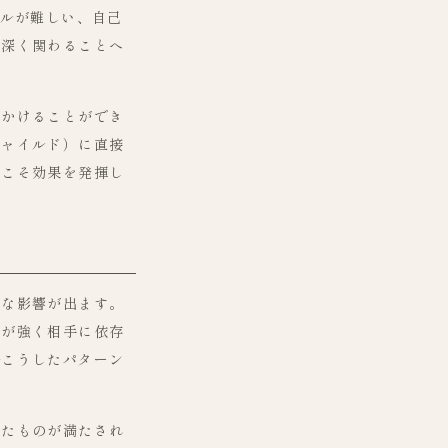
ールが難しい、自己
も深く関わることへ
きかけることができ
チャイルド）に直接
にこそ効果を発揮し
きな影響が出ます。
安が強く相手に依存
—こうしたパターン
ったものが満たされ