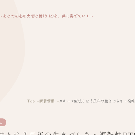
～あなたの心の大切な詩(うた)を、共に奏でていく～
Top
新着情報
スキーマ療法とは？長年の生きづらさ・複雑
ム
法とは？長年の生きづらさ・複雑性PT