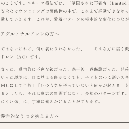
ことです。スキーマ療法では、「制限された再養育（limited rep
、安全なカウンセリングの関係性の中で、これまで経験できなか
体験していきます。これが、愛着パターンの根本的な変化につな
・アダルトチルドレンの方へ
けではないけれど、何か満たされなかった」——そんな方に届く
ドレン（AC）です。
で育った、感情的に不在な親だった、過干渉・過保護だった、兄
ういった環境は、目に見える傷がなくても、子どもの心に深いス
後回しにして当然」「いつも気を張っていないと何かが起きる」
いるとしたら、それは意志の問題ではなく、長年のパターンです
しにくい傷」に、丁寧に働きかけることができます。
・慢性的なうつを抱える方へ