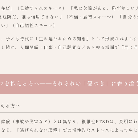
存在だ」（見捨てられスキーマ） 「私は欠陥がある、恥ずかしい
は危険だ、誰も信用できない」（不信・虐待スキーマ） 「自分
ない」（自己犠牲スキーマ）
は、子ども時代に「生き延びるための知恵」として形成されまし
動し続け、人間関係・仕事・自己評価などあらゆる場面で「同じ
マを抱える方へ——それぞれの「傷つき」に寄り添
抱える方へ
体験（事故や災害など）とは異なり、複雑性PTSDは、長期に
全など、「逃げられない環境」での慢性的なストレスによって生