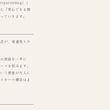
arenting）」
った「安心できる関
がっていきます。
概念が、発達性トラ
弟の世話を一手に
キーマを刻みます。
という感覚が大人に
。スキーマ療法はま