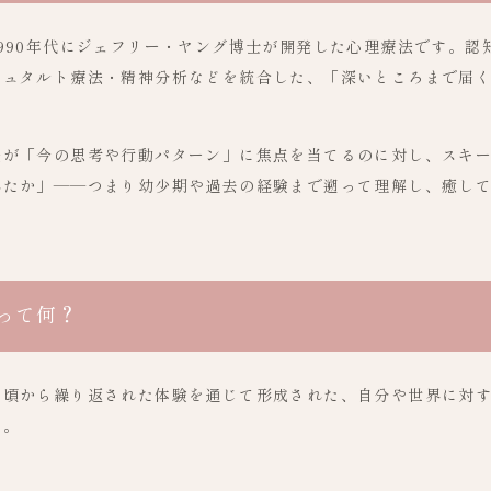
990年代にジェフリー・ヤング博士が開発した心理療法です。認
シュタルト療法・精神分析などを統合した、「深いところまで届
。
法が「今の思考や行動パターン」に焦点を当てるのに対し、スキ
れたか」——つまり幼少期や過去の経験まで遡って理解し、癒し
って何？
い頃から繰り返された体験を通じて形成された、自分や世界に対
す。