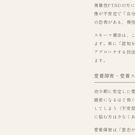
複雑性PTSDの方
像が不安定で「自
の恐怖がある、慢
スキーマ療法は、
ます。単に「認知
アプローチする技
ます。
愛着障害・愛着
幼少期に安定した
親密になるほど怖
してしまう（不安
に悩む方は少なく
愛着障害は「意志